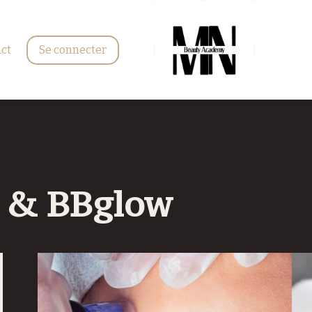
ct
Se connecter
g & BBglow