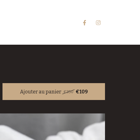
Ajouter au panier
€109
€350