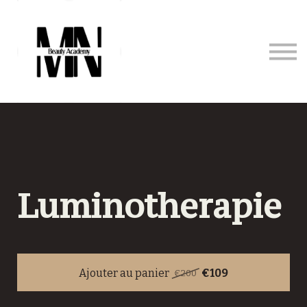
Formations
Prestations
Contact
Se connecter
Luminotherapie
Ajouter au panier
€109
€200